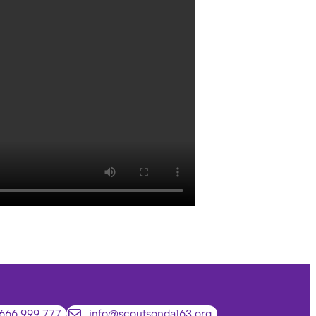
666 999 777
info@scoutsonda163.org