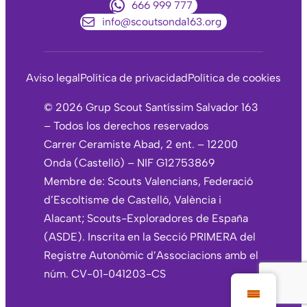
666 999 777
info@scoutsonda163.org
Aviso legal
Política de privacidad
Política de cookies
©
2026
Grup Scout Santíssim Salvador 163
– Todos los derechos reservados
Carrer Ceramiste Abad, 2 ent. – 12200
Onda (Castelló) – NIF G12753869
Membre de: Scouts Valencians, Federació
d’Escoltisme de Castelló, València i
Alacant; Scouts-Exploradores de España
(ASDE). Inscrita en la Secció PRIMERA del
Registre Autonòmic d’Associacions amb el
núm. CV-01-041203-CS