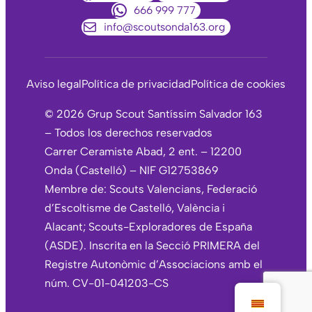
666 999 777
info@scoutsonda163.org
Aviso legal
Política de privacidad
Política de cookies
©
2026
Grup Scout Santíssim Salvador 163
– Todos los derechos reservados
Carrer Ceramiste Abad, 2 ent. – 12200
Onda (Castelló) – NIF G12753869
Membre de: Scouts Valencians, Federació
d’Escoltisme de Castelló, València i
Alacant; Scouts-Exploradores de España
(ASDE). Inscrita en la Secció PRIMERA del
Registre Autonòmic d’Associacions amb el
núm. CV-01-041203-CS